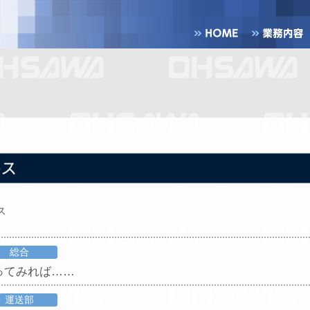
ス
総合
ってみれば……
運送部