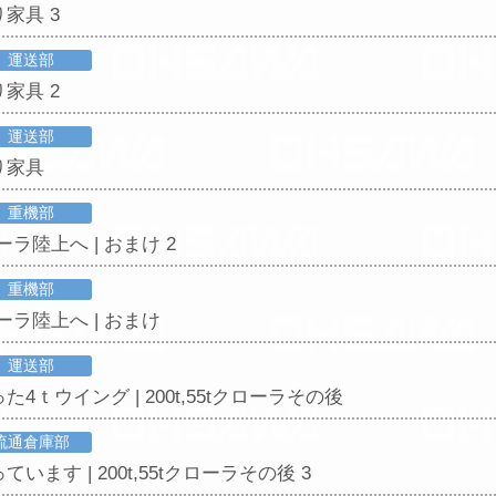
家具 3
運送部
家具 2
運送部
り家具
重機部
ーラ陸上へ | おまけ 2
重機部
ーラ陸上へ | おまけ
運送部
4ｔウイング | 200t,55tクローラその後
流通倉庫部
います | 200t,55tクローラその後 3