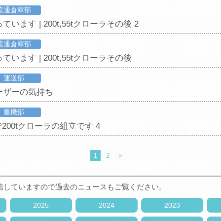
流通倉庫部
います | 200t,55tクローラその後 2
流通倉庫部
います | 200t,55tクローラその後
運送部
ーザーの気持ち
重機部
で200tクローラの組立です 4
1
2
>
信していますので過去のニュースもご覧ください。
2025
2024
2023