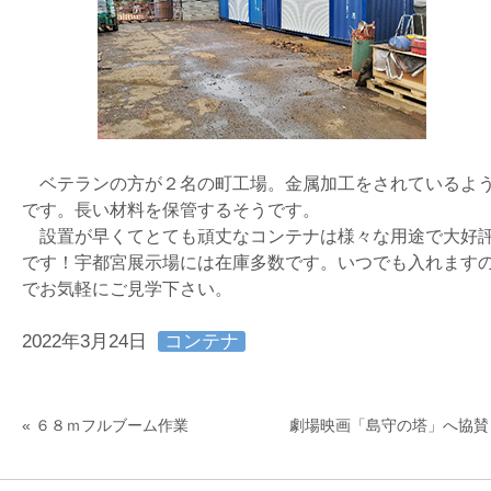
ベテランの方が２名の町工場。金属加工をされているよ
です。長い材料を保管するそうです。
設置が早くてとても頑丈なコンテナは様々な用途で大好
です！宇都宮展示場には在庫多数です。いつでも入れます
でお気軽にご見学下さい。
2022年3月24日
コンテナ
事業部
«
６８ｍフルブーム作業
劇場映画「島守の塔」へ協賛