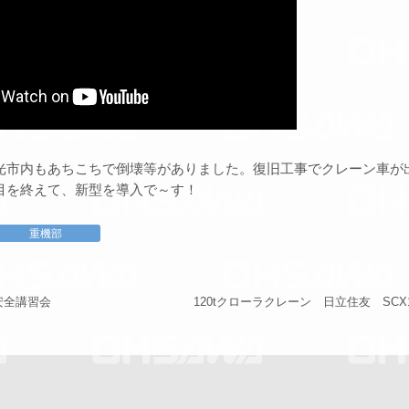
光市内もあちこちで倒壊等がありました。復旧工事でクレーン車が出
目を終えて、新型を導入で～す！
重機部
安全講習会
120tクローラクレーン 日立住友 SCX12