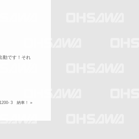
動で­す！それ
00- 3 納車！
»