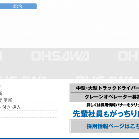
総合
新
新
度 更新
ン付き 導入