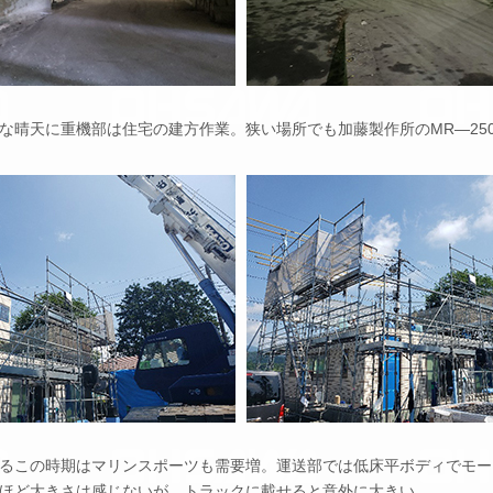
晴天に重機部は住宅の建方作業。狭い場所でも加藤製作所のMR―25
るこの時期はマリンスポーツも需要増。運送部では低床平ボディでモー
ほど大きさは感じないが、トラックに載せると意外に大きい。