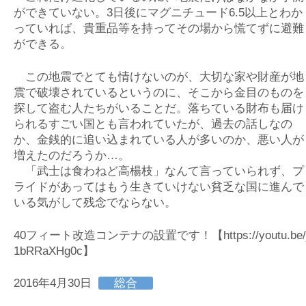
ができていない。3日後にマグニチュード6.5以上とわか
っていれば、貴重品等を持ってその場から慌てずに避難
ができる。
この地震でとても情けないのが、大切な家や財産が地
震で破壊されているというのに、そこから金目のものを
探して盗む人たちがいることだ。落ちている財布も届け
られるすごい国とも言われていたが、過去の話しなの
か、金銭的に追い込まれている人が多いのか、悪い人が
増えたのだろうか…。
「武士は食わねど高楊枝」なんて言っていられず、プ
ライドがあってはもう生きていけない貧乏な国に進んで
いる気がして残念でならない。
40フィート改造コンテナの設置です！
【https://youtu.be/
1bRRaXHg0c】
2016年4月30日
総合